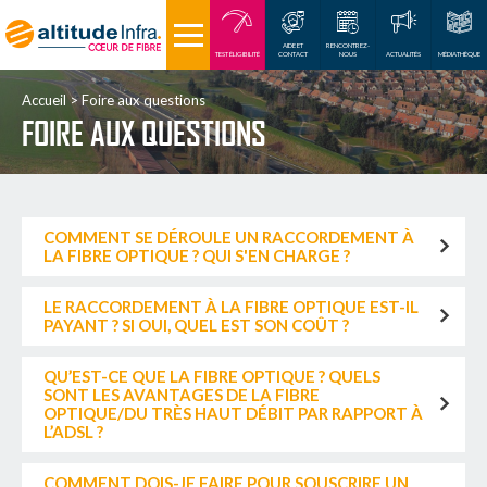
AIDE ET
RENCONTREZ-
TEST ÉLIGIBILITÉ
CONTACT
NOUS
ACTUALITÉS
MÉDIATHÈQUE
Accueil
Foire aux questions
FOIRE AUX QUESTIONS
COMMENT SE DÉROULE UN RACCORDEMENT À
LA FIBRE OPTIQUE ? QUI S'EN CHARGE ?
LE RACCORDEMENT À LA FIBRE OPTIQUE EST-IL
PAYANT ? SI OUI, QUEL EST SON COÛT ?
QU’EST-CE QUE LA FIBRE OPTIQUE ? QUELS
SONT LES AVANTAGES DE LA FIBRE
OPTIQUE/DU TRÈS HAUT DÉBIT PAR RAPPORT À
L’ADSL ?
COMMENT DOIS-JE FAIRE POUR SOUSCRIRE UN