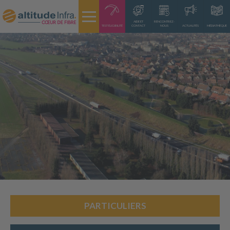
AIDE ET
RENCONTREZ-
TEST ÉLIGIBILITÉ
CONTACT
NOUS
ACTUALITÉS
MÉDIATHÈQUE
PARTICULIERS