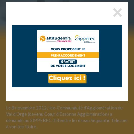
QUI SOMMES-NOUS ?
Initié en 2006 par le SIPPEREC (Syndicat Intercommunal de la
Périphérie de Paris pour l’Electricité et les Réseaux de
Communication) dans le cadre d’une délégation de service
public, le réseau Sequantic Telecom déploie et exploite 2 929
km de fibres optiques et couvre 125 communes de la couronne
parisienne en proposant des services très haut débit aux 153
000 entreprises présentes sur le périmètre.
Le 8 novembre 2012, l’ex-Communauté d’Agglomération du
Val d’Orge (devenu Cœur d’Essonne Agglomération) a
demandé au SIPPEREC d’étendre le réseau Sequantic Telecom
à son territoire.